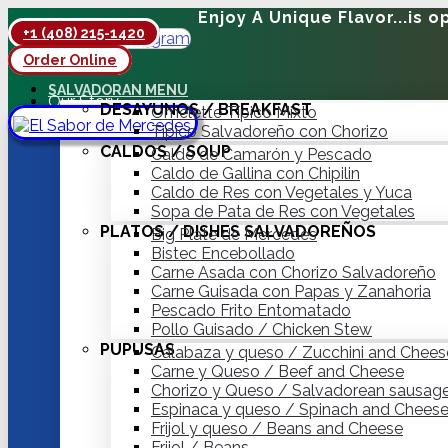
Enjoy A Unique Flavor...is o
+1 (408) 215-1420
Facebook
Instagram
Order Online
Hot Delivery
SALVADORAN MENU
Our Story
DESAYUNOS / BREAKFAST
Omelette Típico Mixto
Contact
Típico Salvadoreño con Chorizo
CALDOS / SOUP
Caldo de Camarón y Pescado
Caldo de Gallina con Chipilin
Caldo de Res con Vegetales y Yuca
Sopa de Pata de Res con Vegetales
PLATOS / DISHES SALVADOREÑOS
Big Plate de Mercedes
Bistec Encebollado
Carne Asada con Chorizo Salvadoreño
Carne Guisada con Papas y Zanahoria
Pescado Frito Entomatado
Pollo Guisado / Chicken Stew
PUPUSAS
Calabaza y queso / Zucchini and Chees
Carne y Queso / Beef and Cheese
Chorizo y Queso / Salvadorean sausag
Espinaca y queso / Spinach and Chees
Frijol y queso / Beans and Cheese
Frijol / Beans