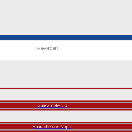
[wa-order]
Guacamole Dip
Huarache con Nopal