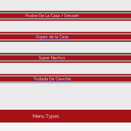
Postre De La Casa / Dessert
Sopes de la Casa
Super Nachos
Tostada De Ceviche
Menu Types