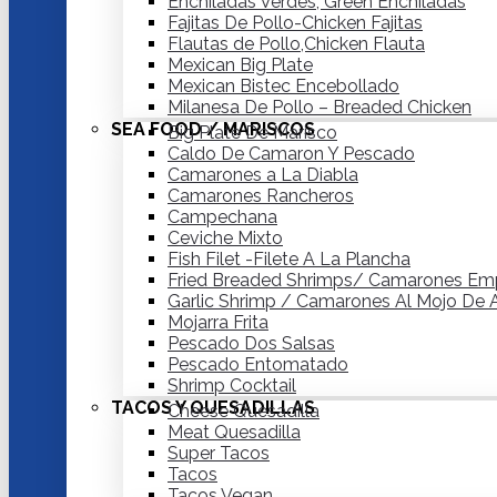
Enchiladas Verdes, Green Enchiladas
Fajitas De Pollo-Chicken Fajitas
Flautas de Pollo,Chicken Flauta
Mexican Big Plate
Mexican Bistec Encebollado
Milanesa De Pollo – Breaded Chicken
SEA FOOD / MARISCOS
Big Plate De Marisco
Caldo De Camaron Y Pescado
Camarones a La Diabla
Camarones Rancheros
Campechana
Ceviche Mixto
Fish Filet -Filete A La Plancha
Fried Breaded Shrimps/ Camarones Em
Garlic Shrimp / Camarones Al Mojo De 
Mojarra Frita
Pescado Dos Salsas
Pescado Entomatado
Shrimp Cocktail
TACOS Y QUESADILLAS
Cheese Quesadilla
Meat Quesadilla
Super Tacos
Tacos
Tacos Vegan