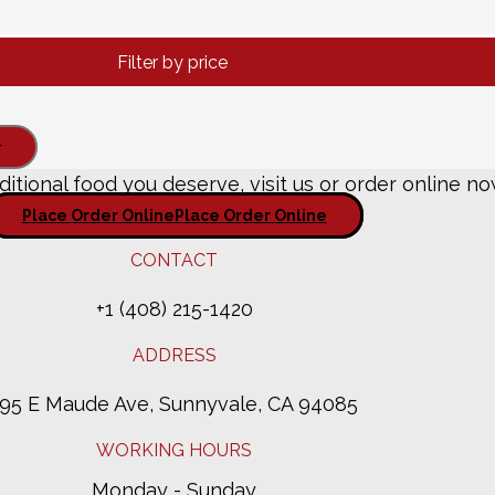
Filter by price
r
ditional food you deserve, visit us or order online no
Place Order Online
Place Order Online
CONTACT
+1 (408) 215-1420
ADDRESS
195 E Maude Ave, Sunnyvale, CA 94085
WORKING HOURS
Monday - Sunday