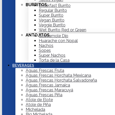
BURRITOS
Breakfast Burrito
Regular Burrito
Super Burrito
Vegan Burrito
Veggie Burrito
Wet Burrito Red or Green
ANTOJITOS
Guacamole Dip
Huarache con Nopal
Nachos
Sopes
Super Nachos
Torta de la Casa
BEVERAGES
Aguas Frescas Fruta
Aguas Frescas Horchata Mexicana
Aguas Frescas Horchata Salvadoreña
Aguas Frescas Jamaica
Aguas Frescas Maracuyá
Aguas Frescas Piña
Atole de Elote
Atole de Piña
Michelada
Big Michelada