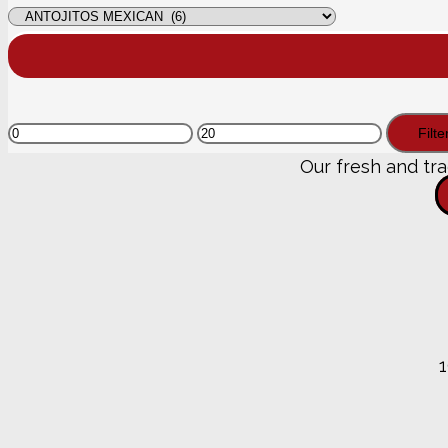
Min
Max
Filte
price
price
Our fresh and tra