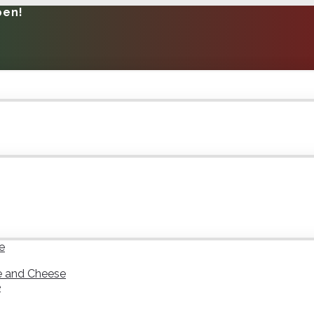
pen!
e
e and Cheese
e