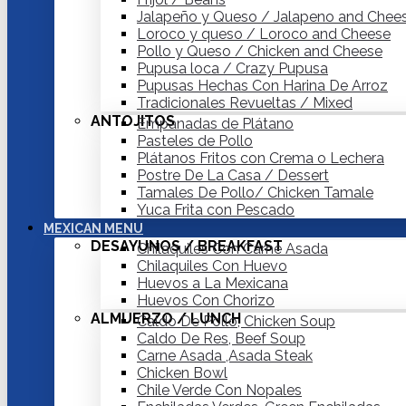
Jalapeño y Queso / Jalapeno and Chee
Loroco y queso / Loroco and Cheese
Pollo y Queso / Chicken and Cheese
Pupusa loca / Crazy Pupusa
Pupusas Hechas Con Harina De Arroz
Tradicionales Revueltas / Mixed
ANTOJITOS
Empanadas de Plátano
Pasteles de Pollo
Plátanos Fritos con Crema o Lechera
Postre De La Casa / Dessert
Tamales De Pollo/ Chicken Tamale
Yuca Frita con Pescado
MEXICAN MENU
DESAYUNOS / BREAKFAST
Chilaquiles Con Carne Asada
Chilaquiles Con Huevo
Huevos a La Mexicana
Huevos Con Chorizo
ALMUERZO / LUNCH
Caldo De Pollo, Chicken Soup
Caldo De Res, Beef Soup
Carne Asada ,Asada Steak
Chicken Bowl
Chile Verde Con Nopales