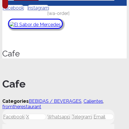
Facebook
Instagram
[wa-order]
Cafe
Cafe
Cafe
Categories
BEBIDAS / BEVERAGES
,
Calientes
,
quantity
fromtherestaurant
Facebook
X
Whatsapp
Telegram
Email