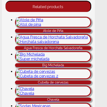
Related products
Atole de Piña
Agua Fresca de Horchata Salvadoreña
Big Michelada
Cubeta de cervezas
Chavela