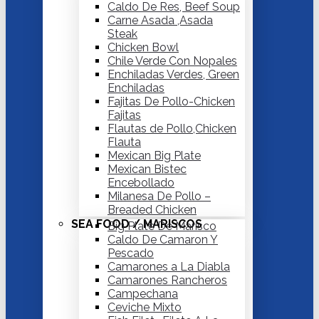
Caldo De Res, Beef Soup
Carne Asada ,Asada
Steak
Chicken Bowl
Chile Verde Con Nopales
Enchiladas Verdes, Green
Enchiladas
Fajitas De Pollo-Chicken
Fajitas
Flautas de Pollo,Chicken
Flauta
Mexican Big Plate
Mexican Bistec
Encebollado
Milanesa De Pollo –
Breaded Chicken
SEA FOOD / MARISCOS
Big Plate De Marisco
Caldo De Camaron Y
Pescado
Camarones a La Diabla
Camarones Rancheros
Campechana
Ceviche Mixto