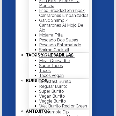
Fish Filet -Filete A La
Plancha
Fried Breaded Shrimps/
Camarones Empanizados
Garlic Shrimp /
Camarones Al Mojo De
Ajo
Mojarra Frita
Pescado Dos Salsas
Pescado Entomatado
Shrimp Cocktail
TACOS Y QUESADILLAS
Cheese Quesadilla
Meat Quesadilla
Super Tacos
Tacos
Tacos Vegan
BURRITOS
Breakfast Burrito
Regular Burrito
Super Burrito
Vegan Burrito
Veggie Burrito
Wet Burrito Red or Green
ANTOJITOS
Guacamole Dip