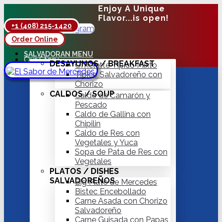
Enjoy A Unique
Flavor...is open!
+1 (408) 215-1420
Facebook
Instagram
Order Online
Hot Delivery
SALVADORAN MENU
Our Story
DESAYUNOS / BREAKFAST
Omelette Típico Mixto
Contact
Típico Salvadoreño con
Chorizo
CALDOS / SOUP
Caldo de Camarón y
Pescado
Caldo de Gallina con
Chipilin
Caldo de Res con
Vegetales y Yuca
Sopa de Pata de Res con
Vegetales
PLATOS / DISHES
SALVADOREÑOS
Big Plate de Mercedes
Bistec Encebollado
Carne Asada con Chorizo
Salvadoreño
Carne Guisada con Papas