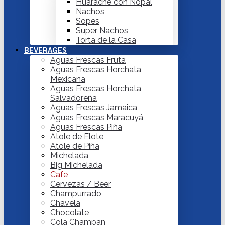
Huarache con Nopal
Nachos
Sopes
Super Nachos
Torta de la Casa
BEVERAGES
Aguas Frescas Fruta
Aguas Frescas Horchata
Mexicana
Aguas Frescas Horchata
Salvadoreña
Aguas Frescas Jamaica
Aguas Frescas Maracuyá
Aguas Frescas Piña
Atole de Elote
Atole de Piña
Michelada
Big Michelada
Cafe
Cervezas / Beer
Champurrado
Chavela
Chocolate
Cola Champan