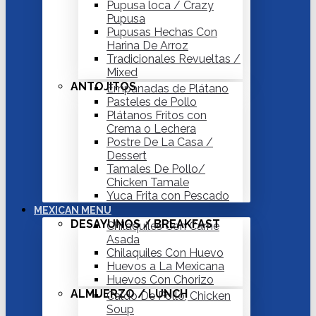
Pupusa loca / Crazy
Pupusa
Pupusas Hechas Con
Harina De Arroz
Tradicionales Revueltas /
Mixed
ANTOJITOS
Empanadas de Plátano
Pasteles de Pollo
Plátanos Fritos con
Crema o Lechera
Postre De La Casa /
Dessert
Tamales De Pollo/
Chicken Tamale
Yuca Frita con Pescado
MEXICAN MENU
DESAYUNOS / BREAKFAST
Chilaquiles Con Carne
Asada
Chilaquiles Con Huevo
Huevos a La Mexicana
Huevos Con Chorizo
ALMUERZO / LUNCH
Caldo De Pollo, Chicken
Soup