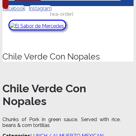
Facebook
Instagram
[wa-order]
Chile Verde Con Nopales
Chile Verde Con
Nopales
Chunks of Pork in green sauce. Served with rice,
beans & corn tortillas
Chile
Categories
LUNCH / ALMUERZO MEXICAN
,