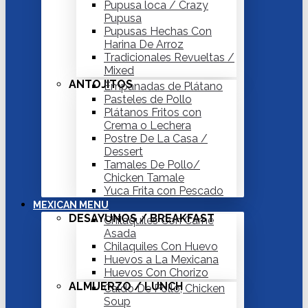
Pupusa loca / Crazy
Pupusa
Pupusas Hechas Con
Harina De Arroz
Tradicionales Revueltas /
Mixed
ANTOJITOS
Empanadas de Plátano
Pasteles de Pollo
Plátanos Fritos con
Crema o Lechera
Postre De La Casa /
Dessert
Tamales De Pollo/
Chicken Tamale
Yuca Frita con Pescado
MEXICAN MENU
DESAYUNOS / BREAKFAST
Chilaquiles Con Carne
Asada
Chilaquiles Con Huevo
Huevos a La Mexicana
Huevos Con Chorizo
ALMUERZO / LUNCH
Caldo De Pollo, Chicken
Soup