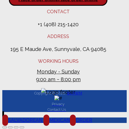
CONTACT
+1 (408) 215-1420
ADDRESS
195 E Maude Ave, Sunnyvale, CA 94085
WORKING HOURS
Monday - Sunday
9:00 am ~ 8:00 pm
Copyright © 2026.
By PWM
Privacy
Contact Us
SALVADOREAN
MEXICAN
ORDER