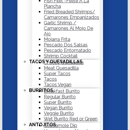
Fish Filet -Filete A La
Plancha
Fried Breaded Shrimps/
Camarones Empanizados
Garlic Shrimp /
Camarones Al Mojo De
Ajo
Mojarra Frita
Pescado Dos Salsas
Pescado Entomatado
Shrimp Cocktail
TACOS Y QUESADILLAS
Cheese Quesadilla
Meat Quesadilla
Super Tacos
Tacos
Tacos Vegan
BURRITOS
Breakfast Burrito
Regular Burrito
Super Burrito
Vegan Burrito
Veggie Burrito
Wet Burrito Red or Green
ANTOJITOS
Guacamole Dip