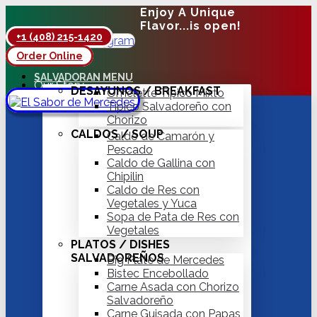
Enjoy A Unique
Flavor...is open!
+1 (408) 215-1420
Facebook
Instagram
Order Online
Hot Delivery
SALVADORAN MENU
Our Story
DESAYUNOS / BREAKFAST
Omelette Típico Mixto
Contact
Típico Salvadoreño con
Chorizo
CALDOS / SOUP
Caldo de Camarón y
Pescado
Caldo de Gallina con
Chipilin
Caldo de Res con
Vegetales y Yuca
Sopa de Pata de Res con
Vegetales
PLATOS / DISHES
SALVADOREÑOS
Big Plate de Mercedes
Bistec Encebollado
Carne Asada con Chorizo
Salvadoreño
Carne Guisada con Papas