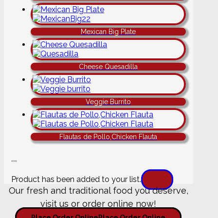
Mexican Big Plate
Cheese Quesadilla
Veggie Burrito
Flautas de Pollo,Chicken Flauta
...
Product has been added to your list.
Our fresh and traditional food you deserve,
visit us or order online now!
Place Order Online
Place Order Online