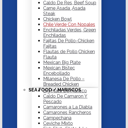
Caldo De Res, Beef Soup
Carne Asada ,Asada
Steak
Chicken Bowl
Chile Verde Con Nopales
Enchiladas Verdes, Green
Enchiladas
Fajitas De Pollo-Chicken
Fajitas
Flautas de Pollo,Chicken
Flauta
Mexican Big Plate
Mexican Bistec
Encebollado
Milanesa De Pollo –
Breaded Chicken
SEA FOOD / MARISCOS
Big Plate De Marisco
Caldo De Camaron Y
Pescado
Camarones a La Diabla
Camarones Rancheros
Campechana
Ceviche Mixto