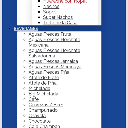
Huarache con Nopal
Nachos
Sopes
Super Nachos
Torta de la Casa
BEVERAGES
Aguas Frescas Fruta
Aguas Frescas Horchata
Mexicana
Aguas Frescas Horchata
Salvadoreña
Aguas Frescas Jamaica
Aguas Frescas Maracuyá
Aguas Frescas Piña
Atole de Elote
Atole de Piña
Michelada
Big Michelada
Cafe
Cervezas / Beer
Champurrado
Chavela
Chocolate
Cola Champan