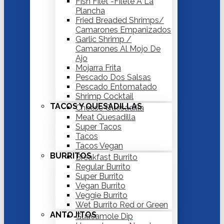
Fish Filet -Filete A La
Plancha
Fried Breaded Shrimps/
Camarones Empanizados
Garlic Shrimp /
Camarones Al Mojo De
Ajo
Mojarra Frita
Pescado Dos Salsas
Pescado Entomatado
Shrimp Cocktail
TACOS Y QUESADILLAS
Cheese Quesadilla
Meat Quesadilla
Super Tacos
Tacos
Tacos Vegan
BURRITOS
Breakfast Burrito
Regular Burrito
Super Burrito
Vegan Burrito
Veggie Burrito
Wet Burrito Red or Green
ANTOJITOS
Guacamole Dip