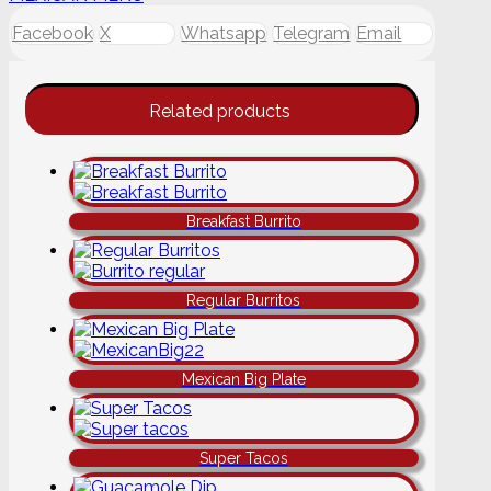
Nopal
Facebook
X
Whatsapp
Telegram
Email
quantity
Related products
Breakfast Burrito
Regular Burritos
Mexican Big Plate
Super Tacos