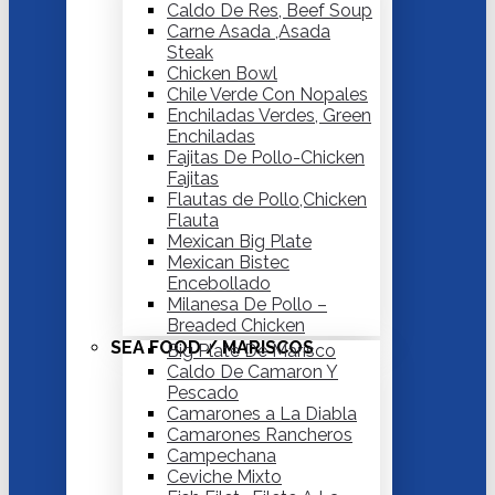
Caldo De Res, Beef Soup
Carne Asada ,Asada
Steak
Chicken Bowl
Chile Verde Con Nopales
Enchiladas Verdes, Green
Enchiladas
Fajitas De Pollo-Chicken
Fajitas
Flautas de Pollo,Chicken
Flauta
Mexican Big Plate
Mexican Bistec
Encebollado
Milanesa De Pollo –
Breaded Chicken
SEA FOOD / MARISCOS
Big Plate De Marisco
Caldo De Camaron Y
Pescado
Camarones a La Diabla
Camarones Rancheros
Campechana
Ceviche Mixto