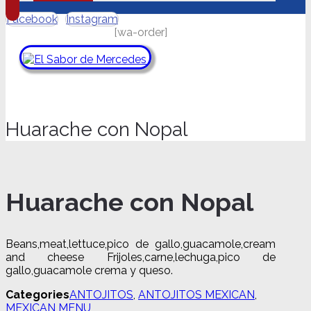
Facebook
Instagram
[wa-order]
Huarache con Nopal
Huarache con Nopal
Beans,meat,lettuce,pico de gallo,guacamole,cream
and cheese Frijoles,carne,lechuga,pico de
gallo,guacamole crema y queso.
Huarache
Categories
ANTOJITOS
,
ANTOJITOS MEXICAN
,
con
MEXICAN MENU