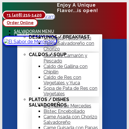
Enjoy A Unique
Flavor...is open!
+1 (408) 215-1420
Facebook
Instagram
Order Online
Hot Delivery
SALVADORAN MENU
Our Story
DESAYUNOS / BREAKFAST
Omelette Típico Mixto
Contact
Típico Salvadoreño con
Chorizo
CALDOS / SOUP
Caldo de Camarón y
Pescado
Caldo de Gallina con
Chipilin
Caldo de Res con
Vegetales y Yuca
Sopa de Pata de Res con
Vegetales
PLATOS / DISHES
SALVADOREÑOS
Big Plate de Mercedes
Bistec Encebollado
Carne Asada con Chorizo
Salvadoreño
Carne Guisada con Papas