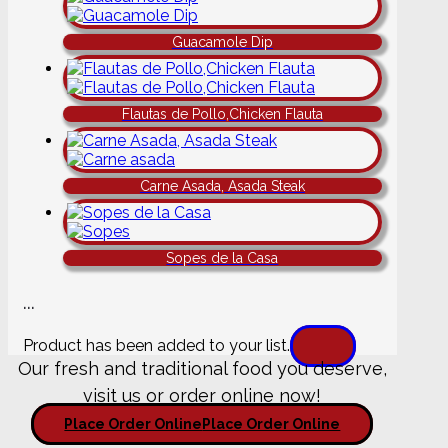
Guacamole Dip
Flautas de Pollo,Chicken Flauta
Carne Asada, Asada Steak
Sopes de la Casa
...
Product has been added to your list.
Our fresh and traditional food you deserve,
visit us or order online now!
Place Order Online
Place Order Online