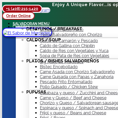
Enjoy A Unique Flavor...is o
+1 (408) 215-1420
Facebook
Instagram
Order Online
Hot Delivery
SALVADORAN MENU
Our Story
DESAYUNOS / BREAKFAST
Omelette Típico Mixto
Contact
Típico Salvadoreño con Chorizo
CALDOS / SOUP
Caldo de Camarón y Pescado
Caldo de Gallina con Chipilin
Caldo de Res con Vegetales y Yuca
Sopa de Pata de Res con Vegetales
PLATOS / DISHES SALVADOREÑOS
Big Plate de Mercedes
Bistec Encebollado
Carne Asada con Chorizo Salvadoreño
Carne Guisada con Papas y Zanahoria
Pescado Frito Entomatado
Pollo Guisado / Chicken Stew
PUPUSAS
Calabaza y queso / Zucchini and Chees
Carne y Queso / Beef and Cheese
Chorizo y Queso / Salvadorean sausag
Espinaca y queso / Spinach and Chees
Frijol y queso / Beans and Cheese
Frijol / Beans