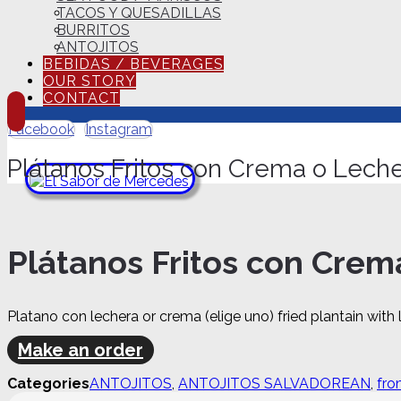
TACOS Y QUESADILLAS
BURRITOS
ANTOJITOS
BEBIDAS / BEVERAGES
OUR STORY
CONTACT
Facebook
Instagram
Plátanos Fritos con Crema o Lech
Plátanos Fritos con Crem
Platano con lechera or crema (elige uno) fried plantain with
Make an order
Plátanos
Categories
ANTOJITOS
,
ANTOJITOS SALVADOREAN
,
fro
Fritos