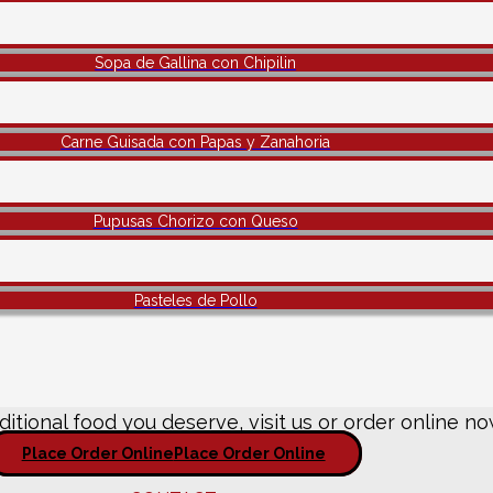
Sopa de Gallina con Chipilin
Carne Guisada con Papas y Zanahoria
Pupusas Chorizo con Queso
Pasteles de Pollo
ditional food you deserve, visit us or order online no
Place Order Online
Place Order Online