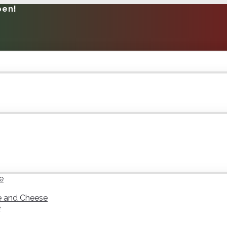
pen!
e
e and Cheese
e