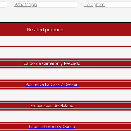
Whatsapp
Telegram
Related products
Caldo de Camarón y Pescado
Postre De La Casa / Dessert
Empanadas de Plátano
Pupusa Loroco y Queso