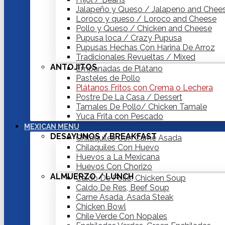
Jalapeño y Queso / Jalapeno and Chee
Loroco y queso / Loroco and Cheese
Pollo y Queso / Chicken and Cheese
Pupusa loca / Crazy Pupusa
Pupusas Hechas Con Harina De Arroz
Tradicionales Revueltas / Mixed
ANTOJITOS
Empanadas de Plátano
Pasteles de Pollo
Plátanos Fritos con Crema o Lechera
Postre De La Casa / Dessert
Tamales De Pollo/ Chicken Tamale
Yuca Frita con Pescado
MEXICAN MENU
DESAYUNOS / BREAKFAST
Chilaquiles Con Carne Asada
Chilaquiles Con Huevo
Huevos a La Mexicana
Huevos Con Chorizo
ALMUERZO / LUNCH
Caldo De Pollo, Chicken Soup
Caldo De Res, Beef Soup
Carne Asada ,Asada Steak
Chicken Bowl
Chile Verde Con Nopales