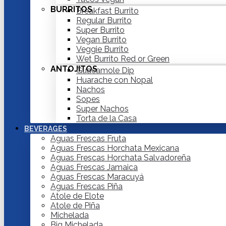
BURRITOS
Breakfast Burrito
Regular Burrito
Super Burrito
Vegan Burrito
Veggie Burrito
Wet Burrito Red or Green
ANTOJITOS
Guacamole Dip
Huarache con Nopal
Nachos
Sopes
Super Nachos
Torta de la Casa
BEVERAGES
Aguas Frescas Fruta
Aguas Frescas Horchata Mexicana
Aguas Frescas Horchata Salvadoreña
Aguas Frescas Jamaica
Aguas Frescas Maracuyá
Aguas Frescas Piña
Atole de Elote
Atole de Piña
Michelada
Big Michelada