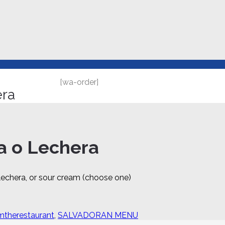
[wa-order]
era
a o Lechera
 lechera, or sour cream (choose one)
mtherestaurant
,
SALVADORAN MENU