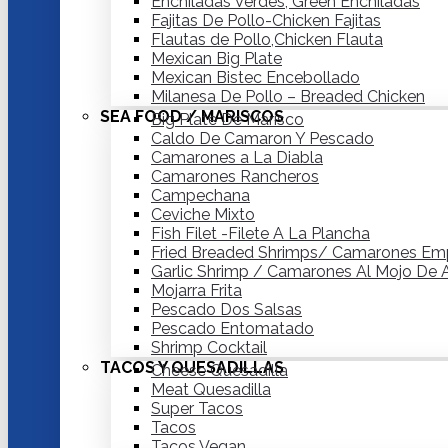
Enchiladas Verdes, Green Enchiladas
Fajitas De Pollo-Chicken Fajitas
Flautas de Pollo,Chicken Flauta
Mexican Big Plate
Mexican Bistec Encebollado
Milanesa De Pollo – Breaded Chicken
SEA FOOD / MARISCOS
Big Plate De Marisco
Caldo De Camaron Y Pescado
Camarones a La Diabla
Camarones Rancheros
Campechana
Ceviche Mixto
Fish Filet -Filete A La Plancha
Fried Breaded Shrimps/ Camarones Em
Garlic Shrimp / Camarones Al Mojo De 
Mojarra Frita
Pescado Dos Salsas
Pescado Entomatado
Shrimp Cocktail
TACOS Y QUESADILLAS
Cheese Quesadilla
Meat Quesadilla
Super Tacos
Tacos
Tacos Vegan