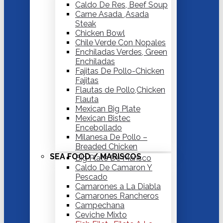
Caldo De Res, Beef Soup
Carne Asada ,Asada
Steak
Chicken Bowl
Chile Verde Con Nopales
Enchiladas Verdes, Green
Enchiladas
Fajitas De Pollo-Chicken
Fajitas
Flautas de Pollo,Chicken
Flauta
Mexican Big Plate
Mexican Bistec
Encebollado
Milanesa De Pollo –
Breaded Chicken
SEA FOOD / MARISCOS
Big Plate De Marisco
Caldo De Camaron Y
Pescado
Camarones a La Diabla
Camarones Rancheros
Campechana
Ceviche Mixto