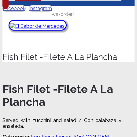
Facebook
Instagram
[wa-order]
Fish Filet -Filete A La Plancha
Fish Filet -Filete A La
Plancha
Served with zucchini and salad / Con calabaza y
ensalada.
Fish
Categories
fromtherestaurant
,
MEXICAN MENU
,