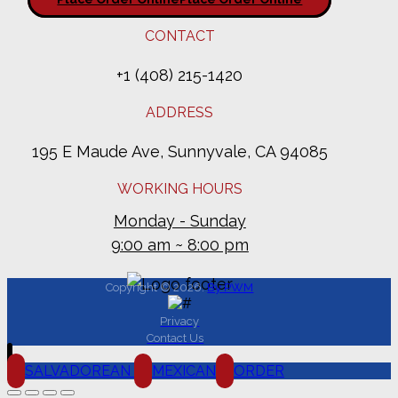
CONTACT
+1 (408) 215-1420
ADDRESS
195 E Maude Ave, Sunnyvale, CA 94085
WORKING HOURS
Monday - Sunday
9:00 am ~ 8:00 pm
Copyright © 2026.
By PWM
Privacy
Contact Us
SALVADOREAN
MEXICAN
ORDER