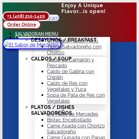
Enjoy A Unique
Flavor...is open!
+1 (408) 215-1420
Facebook
Instagram
Order Online
Hot Delivery
SALVADORAN MENU
Our Story
DESAYUNOS / BREAKFAST
Omelette Típico Mixto
Contact
Típico Salvadoreño con
Chorizo
CALDOS / SOUP
Caldo de Camarón y
Pescado
Caldo de Gallina con
Chipilin
Caldo de Res con
Vegetales y Yuca
Sopa de Pata de Res con
Vegetales
PLATOS / DISHES
SALVADOREÑOS
Big Plate de Mercedes
Bistec Encebollado
Carne Asada con Chorizo
Salvadoreño
Carne Guisada con Papas