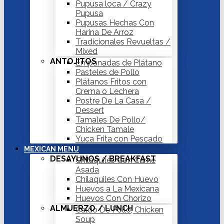
Pupusa loca / Crazy
Pupusa
Pupusas Hechas Con
Harina De Arroz
Tradicionales Revueltas /
Mixed
ANTOJITOS
Empanadas de Plátano
Pasteles de Pollo
Plátanos Fritos con
Crema o Lechera
Postre De La Casa /
Dessert
Tamales De Pollo/
Chicken Tamale
Yuca Frita con Pescado
MEXICAN MENU
DESAYUNOS / BREAKFAST
Chilaquiles Con Carne
Asada
Chilaquiles Con Huevo
Huevos a La Mexicana
Huevos Con Chorizo
ALMUERZO / LUNCH
Caldo De Pollo, Chicken
Soup