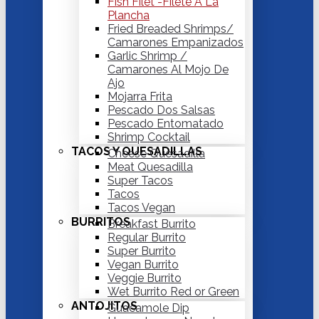
Fish Filet -Filete A La
Plancha
Fried Breaded Shrimps/
Camarones Empanizados
Garlic Shrimp /
Camarones Al Mojo De
Ajo
Mojarra Frita
Pescado Dos Salsas
Pescado Entomatado
Shrimp Cocktail
TACOS Y QUESADILLAS
Cheese Quesadilla
Meat Quesadilla
Super Tacos
Tacos
Tacos Vegan
BURRITOS
Breakfast Burrito
Regular Burrito
Super Burrito
Vegan Burrito
Veggie Burrito
Wet Burrito Red or Green
ANTOJITOS
Guacamole Dip